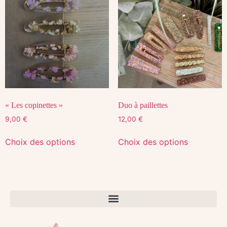
« Les copinettes »
Duo à paillettes
9,00
€
12,00
€
Choix des options
Choix des options